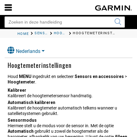
SENSOREN EN ACCESSOIRES
HOOGTEMETER EN BAROMETER
HOOGTEMETERINSTELLINGEN
HOME
Nederlands
Hoogtemeterinstellingen
Houd
MENU
ingedrukt en selecteer
Sensors en acce​ssoires
>
Hoogte​meter
.
Kalibreer
Kalibreert de hoogtemetersensor handmatig.
Automatisch kalibreren
Kalibreert de hoogtemeter automatisch telkens wanneer u
satellietsystemen gebruikt.
Sensormodus
Hiermee stelt u de modus voor de sensor in. Met de optie
Automatisch
gebruikt u zowel de hoogtemeter als de
barometer, afhankelijk van uw beweging. U kunt de optie
Alleen