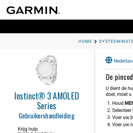
HOME
SYSTEEMINST
Inleiding
Nederlan
Activiteiten en apps
De pincod
Klokken
Geschiedenis
U dient de h
Instinct® 3 AMOLED
doet, moet u
Instellingen voor meldingen en
waarschuwingen
Series
Houd
ME
Selecteer
Gebruikershandleiding
Lay-out
Voer uw be
Voer uw ni
Sensoren en accessoires
Krijg hulp