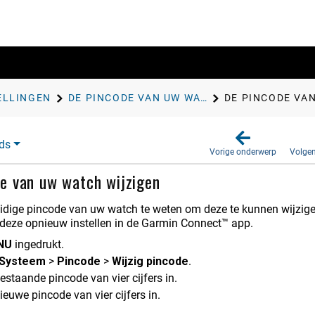
ELLINGEN
DE PINCODE VAN UW WATCH INSTELLEN
DE PINCODE VA
ds
Vorige onderwerp
Volge
e van uw watch wijzigen
uidige pincode van uw watch te weten om deze te kunnen wijzigen
 deze opnieuw instellen in de
Garmin Connect™
app.
NU
ingedrukt.
Systeem
>
Pincode
>
Wijzig pincode
.
staande pincode van vier cijfers in.
euwe pincode van vier cijfers in.