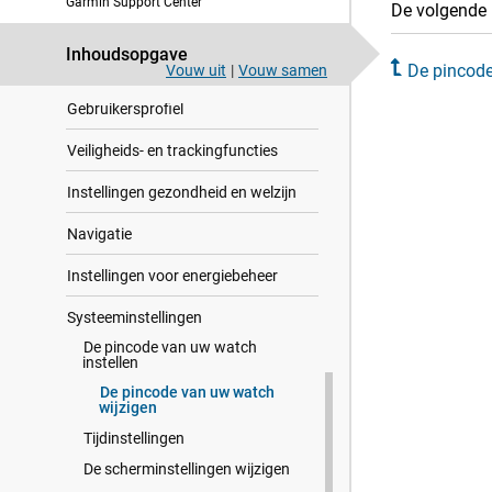
Garmin Support Center
De volgende 
Kaart
Connectiviteitsfuncties voor
Inhoudsopgave
smartphones
De pincode
Vouw uit
|
Vouw samen
Gebrui​kers​profiel
Veiligheids- en trackingfuncties
Instellingen gezondheid en welzijn
Navigatie
Instellingen voor energiebeheer
Systeeminstellingen
De pincode van uw watch
instellen
De pincode van uw watch
wijzigen
Tijdinstellingen
De scherminstellingen wijzigen