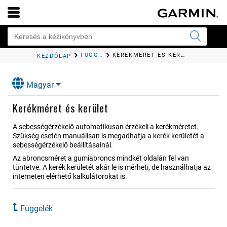
FÜGGELÉK
KERÉKMÉRET ÉS KERÜLET
KEZDŐLAP
Magyar
Kerékméret és kerület
A sebességérzékelő automatikusan érzékeli a kerékméretet.
Szükség esetén manuálisan is megadhatja a kerék kerületét a
sebességérzékelő beállításainál.
Az abroncsméret a gumiabroncs mindkét oldalán fel van
tüntetve. A kerék kerületét akár le is mérheti, de használhatja az
interneten elérhető kalkulátorokat is.
Függelék