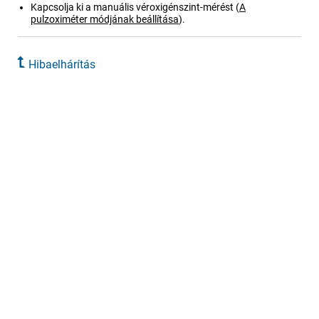
Kapcsolja ki a manuális véroxigénszint-mérést
(
A
pulzoximéter módjának beállítása
)
.
Hibaelhárítás