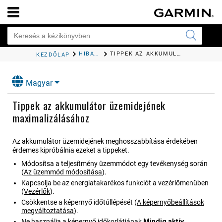
HIBAELHÁRÍTÁS
TIPPEK AZ AKKUMULÁTOR ÜZEMIDEJÉNEK MAXIMALIZÁLÁSÁHOZ
KEZDŐLAP
Magyar
Tippek az akkumulátor üzemidejének
maximalizálásához
Az akkumulátor üzemidejének meghosszabbítása érdekében
érdemes kipróbálnia ezeket a tippeket.
Módosítsa a teljesítmény üzemmódot egy tevékenység során
(
Az üzemmód módosítása
)
.
Kapcsolja be az energiatakarékos funkciót a vezérlőmenüben
(
Vezérlők
)
.
Csökkentse a képernyő időtúllépését
(
A képernyőbeállítások
megváltoztatása
)
.
Ne használja a képernyő időkorlátjának
Mindig aktív