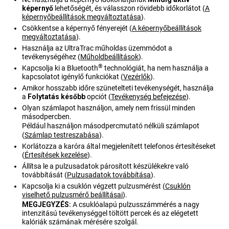
képernyő
lehetőségét, és válasszon rövidebb időkorlátot
(
A
képernyőbeállítások megváltoztatása
)
.
Csökkentse a képernyő fényerejét
(
A képernyőbeállítások
megváltoztatása
)
.
Használja az
UltraTrac
műholdas üzemmódot a
tevékenységéhez
(
Műholdbeállítások
)
.
®
Kapcsolja ki a Bluetooth
technológiát, ha nem használja a
kapcsolatot igénylő funkciókat
(
Vezérlők
)
.
Amikor hosszabb időre szünetelteti tevékenységét, használja
a
Folytatás később
opciót
(
Tevékenység befejezése
)
.
Olyan számlapot használjon, amely nem frissül minden
másodpercben.
Például használjon másodpercmutató nélküli számlapot
(
Számlap testreszabása
)
.
Korlátozza a karóra által megjelenített telefonos értesítéseket
(
Értesítések kezelése
)
.
Állítsa le a pulzusadatok párosított készülékekre való
továbbítását
(
Pulzusadatok továbbítása
)
.
Kapcsolja ki a csuklón végzett pulzusmérést
(
Csuklón
viselhető pulzusmérő beállításai
)
.
MEGJEGYZÉS:
A csuklóalapú pulzusszámmérés a nagy
intenzitású tevékenységgel töltött percek és az elégetett
kalóriák számának mérésére szolgál.