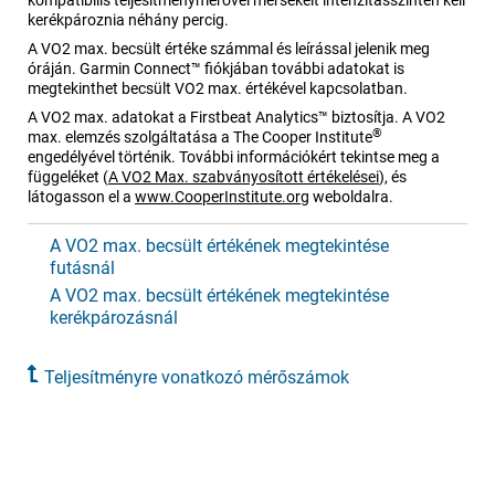
kompatibilis teljesítménymérővel mérsékelt intenzitásszinten kell
kerékpároznia néhány percig.
A VO2 max. becsült értéke számmal és leírással jelenik meg
óráján. Garmin Connect™ fiókjában további adatokat is
megtekinthet becsült VO2 max. értékével kapcsolatban.
A VO2 max. adatokat a Firstbeat Analytics™ biztosítja. A VO2
®
max. elemzés szolgáltatása a The Cooper Institute
engedélyével történik. További információkért tekintse meg a
függeléket
(
A VO2 Max. szabványosított értékelései
)
, és
látogasson el a
www.CooperInstitute.org
weboldalra.
A VO2 max. becsült értékének megtekintése
futásnál
A VO2 max. becsült értékének megtekintése
kerékpározásnál
Teljesítményre vonatkozó mérőszámok