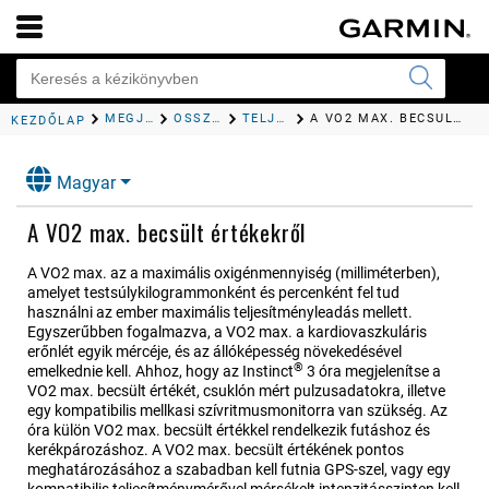
MEGJELENÉS
ÖSSZEFOGLALÓK
TELJESÍTMÉNYRE VONATKOZÓ MÉRŐSZÁMOK
A VO2 MAX. BECSÜLT ÉRTÉKEKRŐL
KEZDŐLAP
Magyar
A VO2 max. becsült értékekről
A VO2 max. az a maximális oxigénmennyiség (milliméterben),
amelyet testsúlykilogrammonként és percenként fel tud
használni az ember maximális teljesítményleadás mellett.
Egyszerűbben fogalmazva, a VO2 max. a kardiovaszkuláris
erőnlét egyik mércéje, és az állóképesség növekedésével
®
emelkednie kell. Ahhoz, hogy az
Instinct
3
óra megjelenítse a
VO2 max. becsült értékét, csuklón mért pulzusadatokra, illetve
egy kompatibilis mellkasi szívritmusmonitorra van szükség.
Az
óra külön VO2 max. becsült értékkel rendelkezik futáshoz és
kerékpározáshoz. A VO2 max. becsült értékének pontos
meghatározásához a szabadban kell futnia GPS-szel, vagy egy