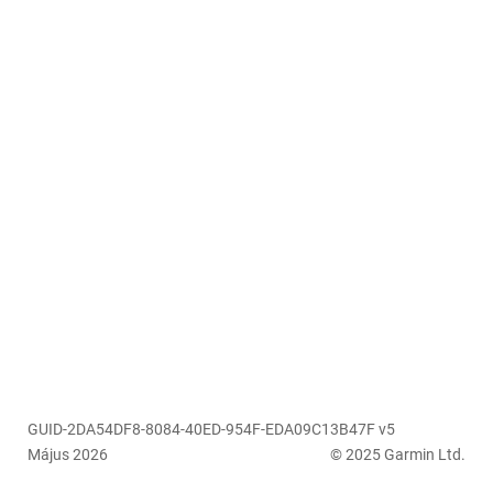
GUID-2DA54DF8-8084-40ED-954F-EDA09C13B47F v5
Május 2026
© 2025 Garmin Ltd.