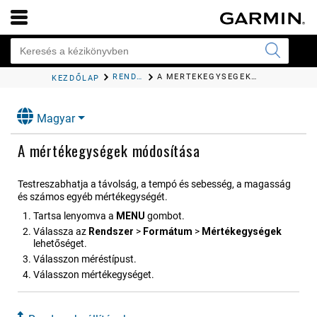
RENDSZERBEÁLLÍTÁSOK
A MÉRTÉKEGYSÉGEK MÓDOSÍTÁSA
KEZDŐLAP
Magyar
A mértékegységek módosítása
Testreszabhatja a távolság, a tempó és sebesség, a magasság
és számos egyéb mértékegységét.
Tartsa lenyomva a
MENU
gombot.
Válassza az
Rend​szer
>
Formátum
>
Mérték​egységek
lehetőséget.
Válasszon méréstípust.
Válasszon mértékegységet.