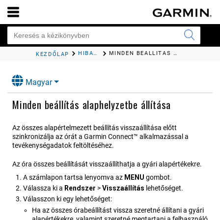
HIBAELHÁRÍTÁS
MINDEN BEÁLLÍTÁS ALAPHELYZETBE ÁLLÍTÁSA
KEZDŐLAP
Magyar
Minden beállítás alaphelyzetbe állítása
Az összes alapértelmezett beállítás visszaállítása előtt
szinkronizálja az órát a
Garmin Connect™
alkalmazással a
tevékenységadatok feltöltéséhez.
Az óra összes beállítását visszaállíthatja a gyári alapértékekre.
A számlapon tartsa lenyomva az
MENU
gombot.
Válassza ki a
Rend​szer
>
Vissza​állítás
lehetőséget.
Válasszon ki egy lehetőséget:
Ha az összes órabeállítást vissza szeretné állítani a gyári
alapértékekre, valamint szeretné megtartani a felhasználó