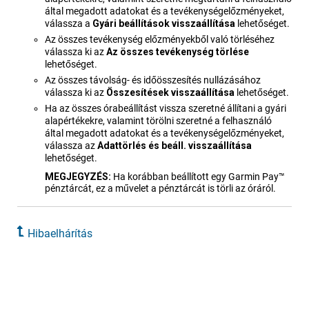
által megadott adatokat és a tevékenységelőzményeket,
válassza a
Gyári​ beállítások​ vissza​állítása
lehetőséget.
Az összes tevékenység előzményekből való törléséhez
válassza ki az
Az összes tevékenység törlése
lehetőséget.
Az összes távolság- és időösszesítés nullázásához
válassza ki az
Összesítések visszaállítása
lehetőséget.
Ha az összes órabeállítást vissza szeretné állítani a gyári
alapértékekre, valamint törölni szeretné a felhasználó
által megadott adatokat és a tevékenységelőzményeket,
válassza az
Adattörlés és beáll. visszaállítása
lehetőséget.
MEGJEGYZÉS:
Ha korábban beállított egy Garmin Pay™
pénztárcát, ez a művelet a pénztárcát is törli az óráról.
Hibaelhárítás