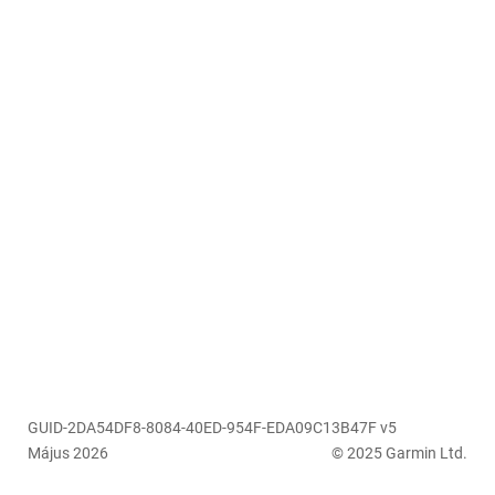
GUID-2DA54DF8-8084-40ED-954F-EDA09C13B47F v5
Május 2026
© 2025 Garmin Ltd.