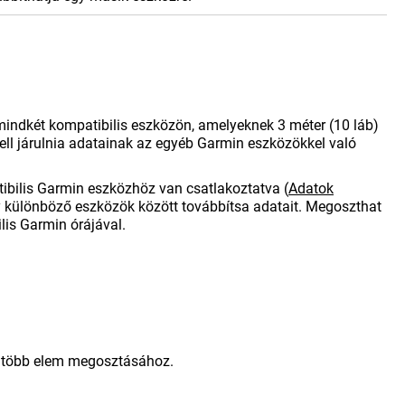
 mindkét kompatibilis eszközön, amelyeknek 3 méter (10 láb)
kell járulnia adatainak az egyéb Garmin eszközökkel való
ibilis Garmin eszközhöz van csatlakoztatva
(
Adatok
gy különböző eszközök között továbbítsa adatait. Megoszthat
is Garmin órájával.
l több elem megosztásához.