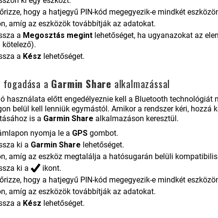
sszon ki egy eszközt.
nőrizze, hogy a hatjegyű PIN-kód megegyezik-e mindkét eszközön
on, amíg az eszközök továbbítják az adatokat.
ssza a
Megosztás megint
lehetőséget, ha ugyanazokat az elem
 kötelező).
ssza a
Kész
lehetőséget.
k fogadása a
Garmin Share
alkalmazással
ió használata előtt engedélyeznie kell a Bluetooth technológiát
on belül kell lenniük egymástól. Amikor a rendszer kéri, hozzá 
ásához is a
Garmin Share
alkalmazáson keresztül.
ámlapon nyomja le a
GPS
gombot.
ssza ki a
Garmin Share
lehetőséget.
on, amíg az eszköz megtalálja a hatósugarán belüli kompatibilis
ssza ki a
ikont.
nőrizze, hogy a hatjegyű PIN-kód megegyezik-e mindkét eszközön
on, amíg az eszközök továbbítják az adatokat.
ssza a
Kész
lehetőséget.