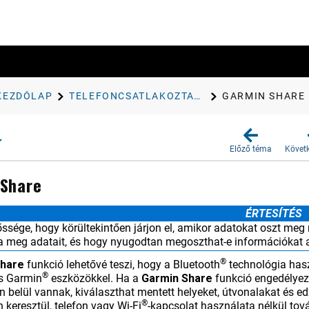
KEZDŐLAP
TELEFONCSATLAKOZTATÁSI FUNKCIÓK
GARMIN SHARE
Előző téma
Követ
 Share
ÉRTESÍTÉS
őssége, hogy körültekintően járjon el, amikor adatokat oszt me
ja meg adatait, és hogy nyugodtan megoszthat-e információkat 
®
Share
funkció lehetővé teszi, hogy a Bluetooth
technológia hasz
®
is Garmin
eszközökkel. Ha a
Garmin Share
funkció engedélyez
 belül vannak, kiválaszthat mentett helyeket, útvonalakat és ed
®
 keresztül, telefon vagy Wi‑Fi
-kapcsolat használata nélkül tov