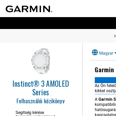
Magyar
Garmin
Instinct® 3 AMOLED
Az Ön felel
Series
kikkel oszt
Felhasználói kézikönyv
A
Garmin 
kompatibil
hatósugarán
Segítség kérése
kapcsolaton