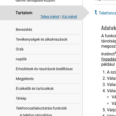
Garmin támogatási központ
Tartalom
Telefoncs
Teljes méret
|
Kis méret
Adato
Bevezetés
A funkc
Tevékenységek és alkalmazások
távolság
megoszt
Órák
Instinct
fogadá
naplók
például
Értesítések és riasztások beállításai
A sz
Vála
Megjelenés
Vála
Érzékelők és tartozékok
Vála
Vá
Térkép
Vá
Telefoncsatlakoztatási funkciók
Várj
A telefon párosítása