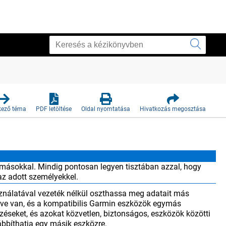
kező téma
PDF letöltése
Oldal nyomtatása
Hivatkozás megosztása
g másokkal. Mindig pontosan legyen tisztában azzal, hogy
az adott személyekkel.
nálatával vezeték nélkül oszthassa meg adatait más
ve van, és a kompatibilis Garmin eszközök egymás
zéseket, és azokat közvetlen, biztonságos, eszközök közötti
ábbíthatja egy másik eszközre.