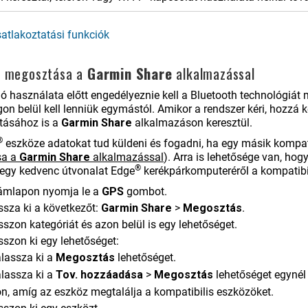
atlakoztatási funkciók
k megosztása a
Garmin Share
alkalmazással
ió használata előtt engedélyeznie kell a Bluetooth technológiát
on belül kell lenniük egymástól. Amikor a rendszer kéri, hozzá 
ásához is a
Garmin Share
alkalmazáson keresztül.
®
eszköze adatokat tud küldeni és fogadni, ha egy másik kompat
sa a
Garmin Share
alkalmazással
)
. Arra is lehetősége van, ho
®
 egy kedvenc útvonalat Edge
kerékpárkomputeréről a kompatibil
ámlapon nyomja le a
GPS
gombot.
ssza ki a következőt:
Garmin Share
>
Megosztás
.
sszon kategóriát és azon belül is egy lehetőséget.
sszon ki egy lehetőséget:
lassza ki a
Megosztás
lehetőséget.
lassza ki a
Tov. hozzáadása
>
Megosztás
lehetőséget egyné
on, amíg az eszköz megtalálja a kompatibilis eszközöket.