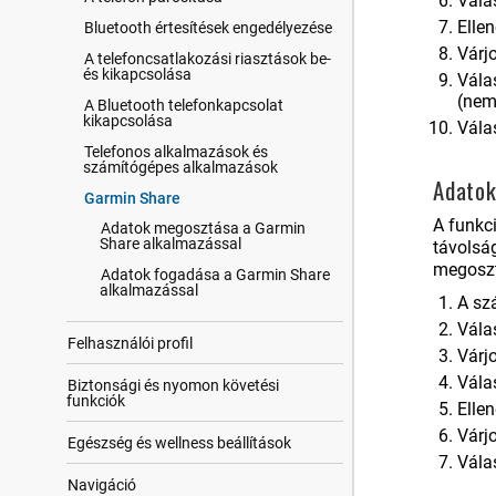
Vála
Elle
Bluetooth értesítések engedélyezése
Várj
A telefoncsatlakozási riasztások be-
és kikapcsolása
Vála
(nem
A Bluetooth telefonkapcsolat
kikapcsolása
Vála
Telefonos alkalmazások és
számítógépes alkalmazások
Adato
Garmin Share
A funkc
Adatok megosztása a Garmin
Share alkalmazással
távolság
megoszt
Adatok fogadása a Garmin Share
alkalmazással
A sz
Vála
Felhasz​nálói profil
Várj
Vála
Biztonsági és nyomon követési
funkciók
Elle
Várj
Egészség és wellness beállítások
Vála
Navigáció