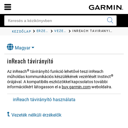
ÉRZÉKELŐK ÉS TARTOZÉKOK
VEZETÉK NÉLKÜLI ÉRZÉKELŐK
INREACH TÁVIRÁNYÍTÓ
KEZDŐLAP
Magyar
inReach távirányító
®
Az inReach
távirányító funkció lehetővé teszi inReach
®
műholdas kommunikációs készülékének vezérlését
Instinct
órájával. A kompatibilis eszközökkel kapcsolatos további
információkért látogasson el a
buy.garmin.com
weboldalra.
inReach távirányító használata
Vezeték nélküli érzékelők