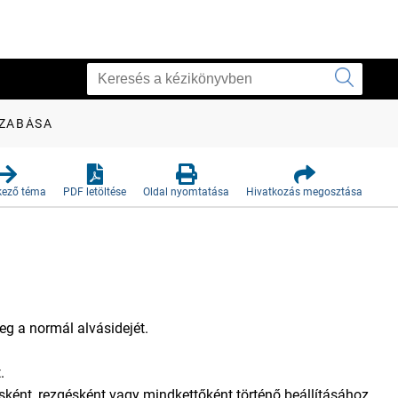
ZABÁSA
kező téma
PDF letöltése
Oldal nyomtatása
Hivatkozás megosztása
eg a normál alvásidejét.
.
sként, rezgésként vagy mindkettőként történő beállításához.