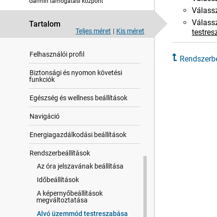
Garmin támogatási központ
Válass
Térkép
Válass
Tartalom
Teljes méret
|
Kis méret
testre
Telefoncsatlakoztatási funkciók
Felhasz​nálói profil
Rendszerbe
Biztonsági és nyomon követési
funkciók
Egészség és wellness beállítások
Navigáció
Energiagazdálkodási beállítások
Rendszerbeállítások
Az óra jelszavának beállítása
Időbeállítások
A képernyőbeállítások
megváltoztatása
Alvó üzemmód testreszabása