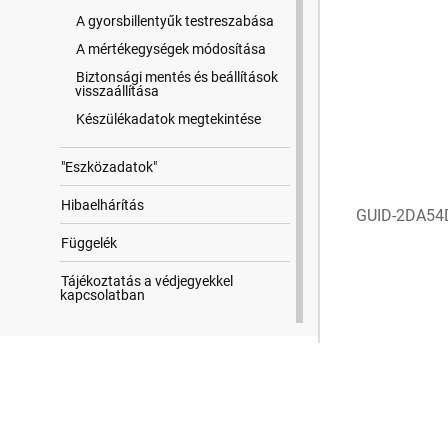
A gyorsbillentyűk testreszabása
A mértékegységek módosítása
Biztonsági mentés és beállítások
visszaállítása
Készülékadatok megtekintése
"Eszközadatok"
Hibaelhárítás
GUID-2DA54
Függelék
Tájékoztatás a védjegyekkel
kapcsolatban
Keresési találatok