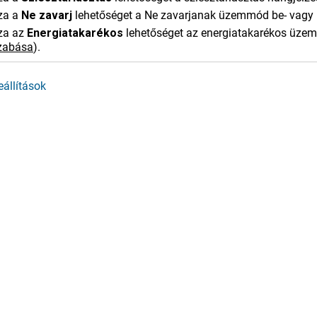
za a
Ne zavarj
lehetőséget a Ne zavarjanak üzemmód be- vagy 
za az
Energia​takarékos
lehetőséget az energiatakarékos üze
szabása
)
.
állítások