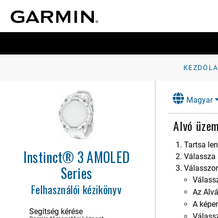
KEZDŐL
Magyar
Bevezetés
Alvó üze
Tevékenységek és alkalmazások
Órák
Tartsa l
Instinct® 3 AMOLED
Válassza
naplók
Series
Válasszon
Válass
Értesítések és riasztások beállításai
Felhasználói kézikönyv
Az Alv
Megjelenés
A képe
Segítség kérése
Válass
Érzékelők és tartozékok