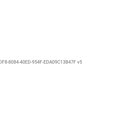
DF8-8084-40ED-954F-EDA09C13B47F v5