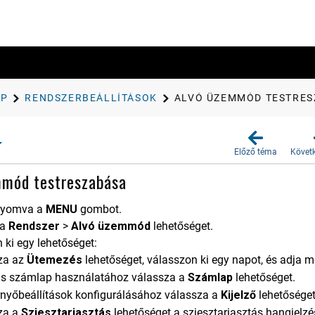
AP
RENDSZERBEÁLLÍTÁSOK
ALVÓ ÜZEMMÓD TESTRES
Előző téma
Követ
mmód testreszabása
enyomva a
MENU
gombot.
 a
Rend​szer
>
Alvó üzemmód
lehetőséget.
 ki egy lehetőséget:
za az
Ütemezés
lehetőséget, válasszon ki egy napot, és adja m
ás számlap használatához válassza a
Számlap
lehetőséget.
rnyőbeállítások konfigurálásához válassza a
Kijelző
lehetőséget
za a
Sziesztariasztás
lehetőséget a sziesztariasztás hangjelzé