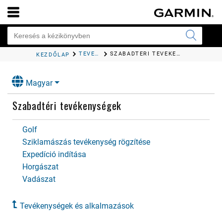
TEVÉKENYSÉGEK ÉS ALKALMAZÁSOK
SZABADTÉRI TEVÉKENYSÉGEK
KEZDŐLAP
Magyar
Szabadtéri tevékenységek
Golf
Sziklamászás tevékenység rögzítése
Expedíció indítása
Horgászat
Vadászat
Tevékenységek és alkalmazások