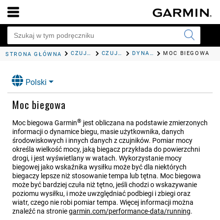
CZUJNIKI I AKCESORIA
CZUJNIKI BEZPRZEWODOWE
DYNAMIKA BIEGU
MOC BIEGOWA
STRONA GŁÓWNA
Polski
Moc biegowa
®
Moc biegowa Garmin
jest obliczana na podstawie zmierzonych
informacji o dynamice biegu, masie użytkownika, danych
środowiskowych i innych danych z czujników. Pomiar mocy
określa wielkość mocy, jaką biegacz przykłada do powierzchni
drogi, i jest wyświetlany w watach. Wykorzystanie mocy
biegowej jako wskaźnika wysiłku może być dla niektórych
biegaczy lepsze niż stosowanie tempa lub tętna. Moc biegowa
może być bardziej czuła niż tętno, jeśli chodzi o wskazywanie
poziomu wysiłku, i może uwzględniać podbiegi i zbiegi oraz
wiatr, czego nie robi pomiar tempa. Więcej informacji można
znaleźć na stronie
garmin.com/performance-data/running
.