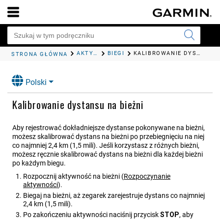
AKTYWNOŚCI I APLIKACJE
BIEGI
KALIBROWANIE DYSTANSU NA BIEŻNI
STRONA GŁÓWNA
Polski
Kalibrowanie dystansu na bieżni
Aby rejestrować dokładniejsze dystanse pokonywane na bieżni,
możesz skalibrować dystans na bieżni po przebiegnięciu na niej
co najmniej 2,4 km (1,5 mili). Jeśli korzystasz z różnych bieżni,
możesz ręcznie skalibrować dystans na bieżni dla każdej bieżni
po każdym biegu.
Rozpocznij aktywność na bieżni
(
Rozpoczynanie
aktywności
)
.
Biegaj na bieżni, aż zegarek zarejestruje dystans co najmniej
2,4 km (1,5 mili).
Po zakończeniu aktywności naciśnij przycisk
STOP
, aby