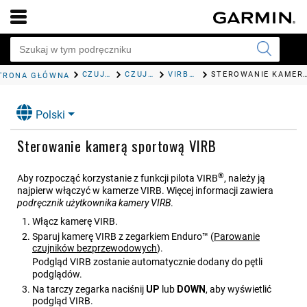
CZUJNIKI I AKCESORIA
CZUJNIKI BEZPRZEWODOWE
VIRBPILOT
STEROWANIE KAMERĄ SPORTO
TRONA GŁÓWNA
Polski
Sterowanie kamerą sportową VIRB
®
Aby rozpocząć korzystanie z funkcji pilota VIRB
, należy ją
najpierw włączyć w kamerze VIRB. Więcej informacji zawiera
podręcznik użytkownika kamery VIRB
.
Włącz kamerę VIRB.
Sparuj kamerę VIRB z zegarkiem
Enduro™
(
Parowanie
czujników bezprzewodowych
)
.
Podgląd VIRB zostanie automatycznie dodany do pętli
podglądów.
Na tarczy zegarka naciśnij
UP
lub
DOWN
, aby wyświetlić
podgląd VIRB.