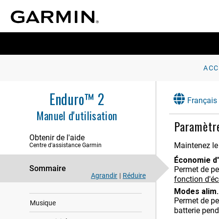
Introduction
ACC
Horloges
Activités et applications
Enduro™ 2
Français
Entraînement
Manuel d'utilisation
Paramètre
Historique
Obtenir de l'aide
Maintenez l
Centre d'assistance Garmin
Aspect
Économie d
Capteurs et accessoires
Sommaire
Permet de pe
Agrandir
|
Réduire
fonction d'é
Carte
Modes alim.
Permet de pe
Musique
batterie pend