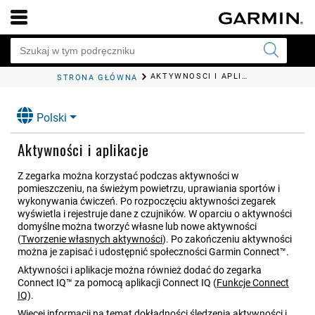
AKTYWNOŚCI I APLIKACJE
STRONA GŁÓWNA
Polski
Aktywności i aplikacje
Z zegarka można korzystać podczas aktywności w
pomieszczeniu, na świeżym powietrzu, uprawiania sportów i
wykonywania ćwiczeń. Po rozpoczęciu aktywności zegarek
wyświetla i rejestruje dane z czujników.
W oparciu o aktywności
domyślne można tworzyć własne lub nowe aktywności
(
Tworzenie własnych aktywności
)
.
Po zakończeniu aktywności
można je zapisać i udostępnić społeczności Garmin Connect™.
Aktywności i aplikacje można również dodać do zegarka
Connect IQ™ za pomocą aplikacji Connect IQ
(
Funkcje Connect
IQ
)
.
Więcej informacji na temat dokładności śledzenia aktywności i