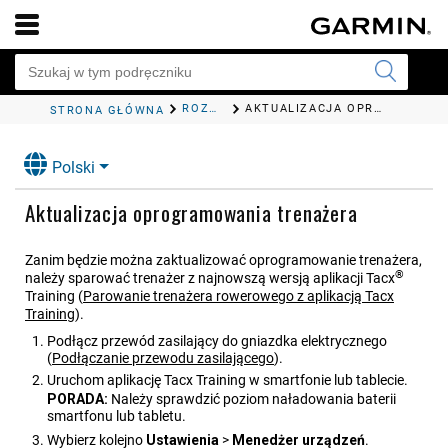
ROZWIĄZYWANIE PROBLEMÓW
AKTUALIZACJA OPROGRAMOWANIA TRENAŻERA
STRONA GŁÓWNA
Polski
Aktualizacja oprogramowania trenażera
Zanim będzie można zaktualizować oprogramowanie trenażera,
®
należy sparować trenażer z najnowszą wersją aplikacji
Tacx
Training
(
Parowanie trenażera rowerowego z aplikacją
Tacx
Training
)
.
Podłącz przewód zasilający do gniazdka elektrycznego
(
Podłączanie przewodu zasilającego
)
.
Uruchom aplikację
Tacx Training
w smartfonie lub tablecie.
PORADA:
Należy sprawdzić poziom naładowania baterii
smartfonu lub tabletu.
Wybierz kolejno
Ustawienia
>
Menedżer urządzeń
.