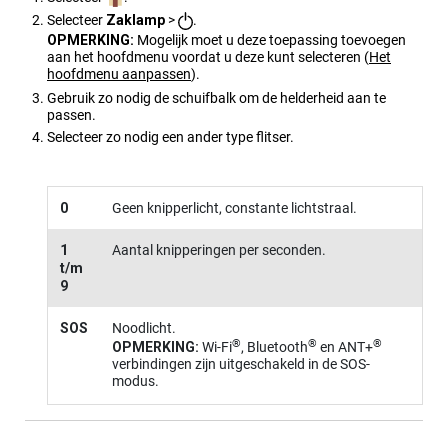
Selecteer
Zaklamp
>
.
OPMERKING:
Mogelijk moet u deze toepassing toevoegen
aan het hoofdmenu voordat u deze kunt selecteren
(
Het
hoofdmenu aanpassen
)
.
Gebruik zo nodig de schuifbalk om de helderheid aan te
passen.
Selecteer zo nodig een ander type flitser.
0
Geen knipperlicht, constante lichtstraal.
1
Aantal knipperingen per seconden.
t/m
9
SOS
Noodlicht.
®
®
®
OPMERKING:
Wi‑Fi
, Bluetooth
en ANT‍+
verbindingen zijn uitgeschakeld in de SOS-
modus.