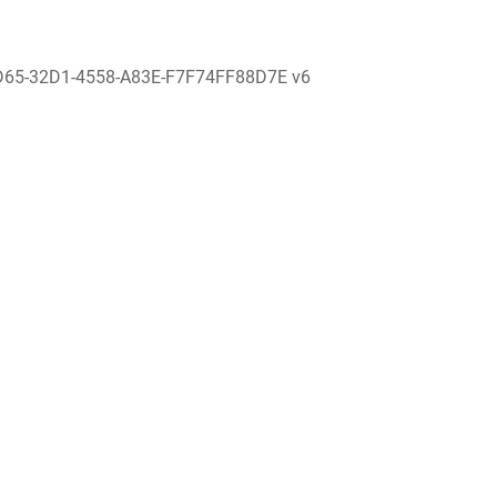
D65-32D1-4558-A83E-F7F74FF88D7E v6