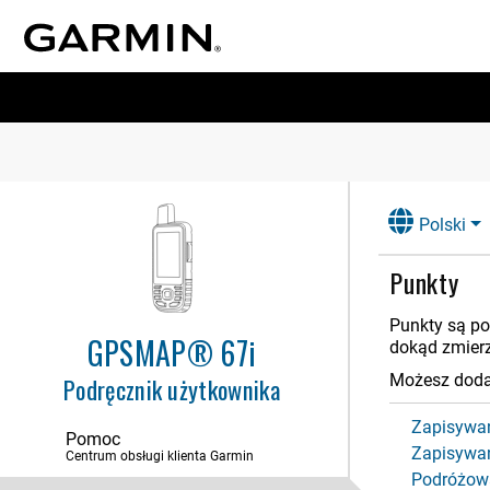
Polski
Rozpoczęcie pracy z urządzeniem
Punkty
Funkcje inReach
Punkty są po
Wysyłanie wiadomości testowej
GPSMAP® 67i
dokąd zmierz
Możesz dodać
Podręcznik użytkownika
Synchronizowanie danych inReach
Kontakty
Zapisywani
Pomoc
Zapisywan
Centrum obsługi klienta Garmin
Korzystanie ze stron głównych
Podróżowa