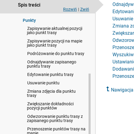
Nawigacja
Odnajdywa
Spis treści
Rozwiń
|
Zwiń
Edytowani
Strona FIND
Usuwanie
Punkty
Zmiana zd
Zapisywanie aktualnej pozycji
jako punkt trasy
Zwiększan
Odwzorowa
Zapisywanie pozycji na mapie
jako punkt trasy
Przenosze
Podróżowanie do punktu trasy
Wyszukiwa
Ustawiani
Odnajdywanie zapisanego
punktu trasy
Dodawanie
Edytowanie punktu trasy
Przenoszen
Usuwanie punktu
Nawigacja
Zmiana zdjęcia dla punktu
trasy
Zwiększanie dokładności
pozycji punktów
Odwzorowanie punktu trasy z
zapisanego punktu trasy
Przenoszenie punktów trasy na
mapie