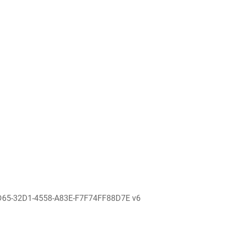
D65-32D1-4558-A83E-F7F74FF88D7E v6