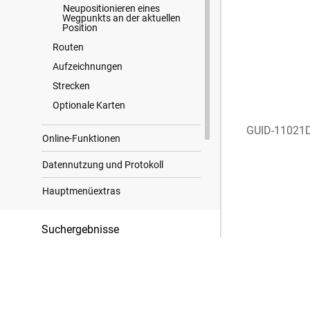
Neupositionieren eines
Wegpunkts an der aktuellen
Position
Routen
Aufzeichnungen
Strecken
Optionale Karten
GUID-11021
Online-Funktionen
Datennutzung und Protokoll
Hauptmenüextras
Anpassen des Geräts
Suchergebnisse
Geräteinformationen
Anhang
Markenhinweise