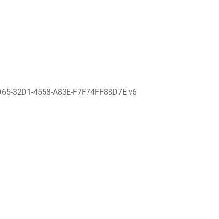
D65-32D1-4558-A83E-F7F74FF88D7E v6