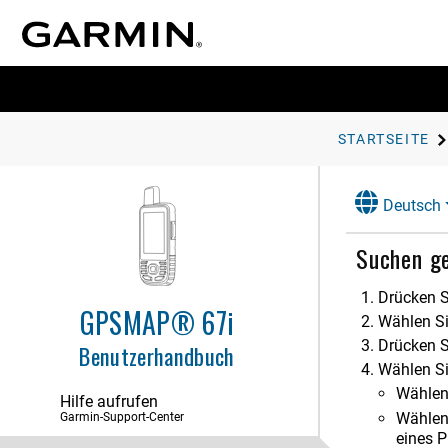
Erste Schritte
inReach Funktionen
STARTSEITE
Senden einer Testnachricht
Deutsch
Synchronisieren von inReach Daten
Kontakte
Suchen g
Verwenden der Hauptseiten
Drücken 
GPSMAP® 67i
Wählen S
Navigation
Drücken S
Benutzerhandbuch
Seite FIND
Wählen Si
Wegpunkte
Wählen
Hilfe aufrufen
Speichern der aktuellen Position
Wählen
Garmin-Support-Center
als Wegpunkt
eines P
Speichern von Positionen auf