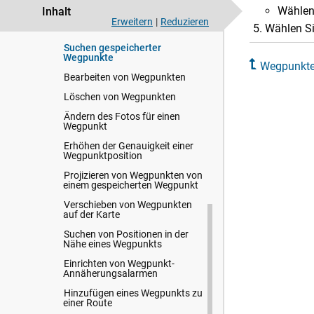
der Karte als Wegpunkt
Wählen
Inhalt
Erweitern
|
Reduzieren
Wählen Si
Navigieren zu einem Wegpunkt
Suchen gespeicherter
Wegpunkte
Wegpunkt
Bearbeiten von Wegpunkten
Löschen von Wegpunkten
Ändern des Fotos für einen
Wegpunkt
Erhöhen der Genauigkeit einer
Wegpunktposition
Projizieren von Wegpunkten von
einem gespeicherten Wegpunkt
Verschieben von Wegpunkten
auf der Karte
Suchen von Positionen in der
Nähe eines Wegpunkts
Einrichten von Wegpunkt-
Annäherungsalarmen
Hinzufügen eines Wegpunkts zu
einer Route