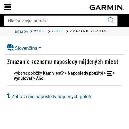
VYHĽADÁVANIE A UKLADANIE POLÔH
ZOBRAZENIE NAPOSLEDY NÁJDENÝCH POLÔH
ZMAZANIE ZOZNAMU NAPOSLEDY NÁJDENÝCH MIEST
DOMOV
Slovenčina
Zmazanie zoznamu naposledy nájdených miest
Vyberte položky
Kam viesť?
>
Naposledy použité
>
>
Vynulovať
>
Áno
.
Zobrazenie naposledy nájdených polôh