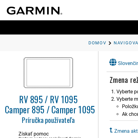
DOMOV
NAVIGOVA
Začíname
Slovenči
Profily vozidla
Zmena rež
Funkcie na informovanie
a upozornenie vodiča
Vyberte p
RV 895 / RV 1095
Vyberte m
Navigovanie do cieľa
Camper 895 / Camper 1095
Polož
Cesty
Ak chce
Plánovač trás
Príručka používateľa
Spustenie cesty
Zmena aktí
Trasa na mape
Získať pomoc