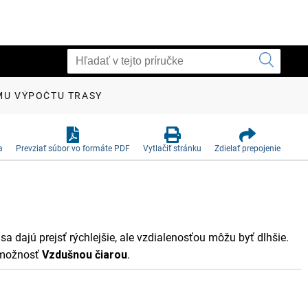
MU VÝPOČTU TRASY
a
Prevziať súbor vo formáte PDF
Vytlačiť stránku
Zdielať prepojenie
 sa dajú prejsť rýchlejšie, ale vzdialenosťou môžu byť dlhšie.
e možnosť
Vzdušnou čiarou
.