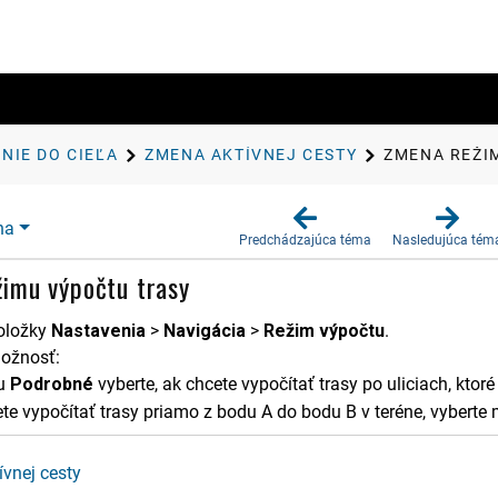
NIE DO CIEĽA
ZMENA AKTÍVNEJ CESTY
ZMENA REŽI
na
Predchádzajúca téma
Nasledujúca tém
imu výpočtu trasy
oložky
Nastave​nia
>
Navigácia
>
Režim výpočtu
.
ožnosť:
ku
Podrobné
vyberte, ak chcete vypočítať trasy po uliciach, ktoré
te vypočítať trasy priamo z bodu A do bodu B v teréne, vybert
vnej cesty