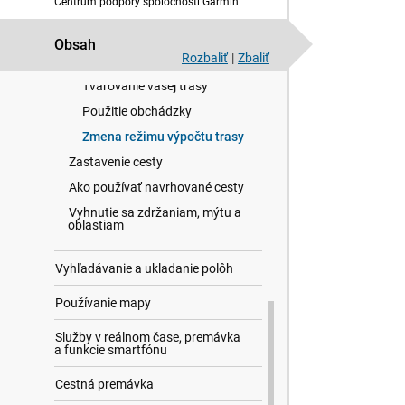
Centrum podpory spoločnosti Garmin
Príchod do cieľa
Zmena aktívnej cesty
Obsah
Rozbaliť
|
Zbaliť
Pridanie polohy do vašej trasy
Tvarovanie vašej trasy
Použitie obchádzky
Zmena režimu výpočtu trasy
Zastavenie cesty
Ako používať navrhované cesty
Vyhnutie sa zdržaniam, mýtu a
oblastiam
Vyhľadávanie a ukladanie polôh
Používanie mapy
Služby v reálnom čase, premávka
a funkcie smartfónu
Cestná premávka