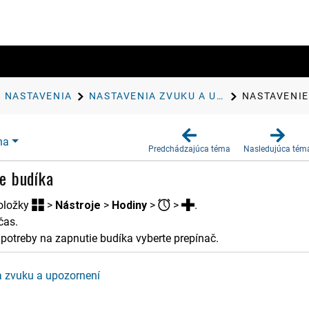
NASTAVENIA
NASTAVENIA ZVUKU A UPOZORNENÍ
NASTAVENIE
na
Predchádzajúca téma
Nasledujúca tém
e budíka
oložky
>
Nástroje
>
Hodiny
>
>
.
čas.
 potreby na zapnutie budíka vyberte prepínač.
 zvuku a upozornení