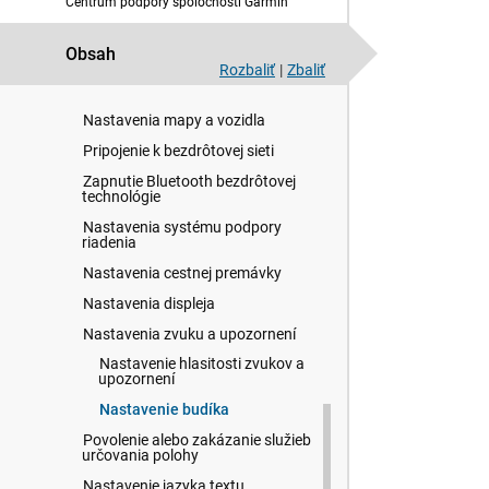
Centrum podpory spoločnosti Garmin
Používanie aplikácií
Obsah
Nastavenia
Rozbaliť
|
Zbaliť
Nastavenia navigácie
Nastavenia mapy a vozidla
Pripojenie k bezdrôtovej sieti
Zapnutie Bluetooth bezdrôtovej
technológie
Nastavenia systému podpory
riadenia
Nastavenia cestnej premávky
Nastavenia displeja
Nastavenia zvuku a upozornení
Nastavenie hlasitosti zvukov a
upozornení
Nastavenie budíka
Povolenie alebo zakázanie služieb
určovania polohy
Nastavenie jazyka textu