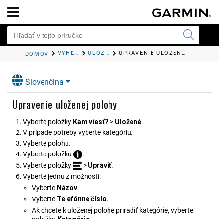
VYHĽADÁVANIE A UKLADANIE POLÔH
ULOŽENIE POLÔH
UPRAVENIE ULOŽENEJ POLOHY
DOMOV
Slovenčina
Upravenie uloženej polohy
Vyberte položky
Kam viesť?
>
Uložené
.
V prípade potreby vyberte kategóriu.
Vyberte polohu.
Vyberte položku
.
Vyberte položky
>
Upraviť
.
Vyberte jednu z možností:
Vyberte
Názov
.
Vyberte
Telefónne číslo
.
Ak chcete k uloženej polohe priradiť kategórie, vyberte