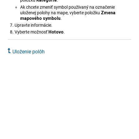
položku
Kategórie
.
Ak chcete zmeniť symbol používaný na označenie
uloženej polohy na mape, vyberte položku
Zmena
mapového symbolu
.
Upravte informácie.
Vyberte možnosť
Hotovo
.
Uloženie polôh