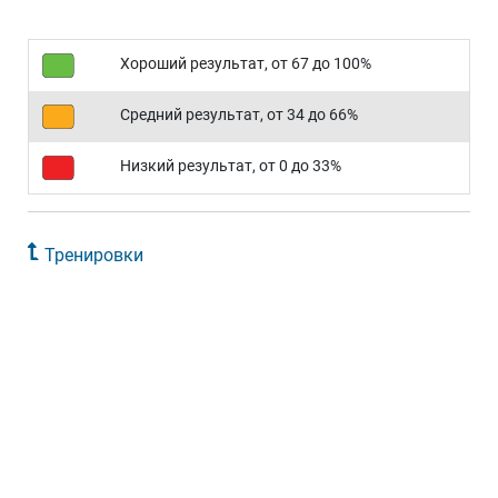
Хороший результат, от 67 до 100%
Средний результат, от 34 до 66%
Низкий результат, от 0 до 33%
Тренировки