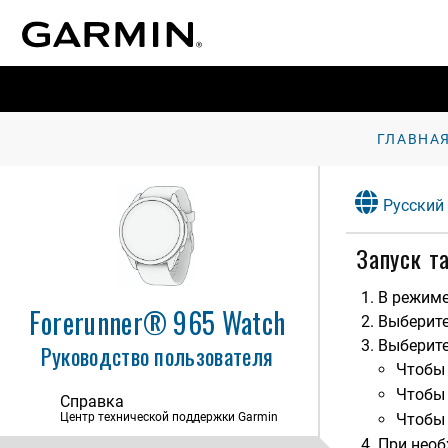
ГЛАВНА
Русский
Запуск т
Введение
Занятия и приложения
В режиме
Forerunner® 965 Watch
Выберит
Вид
Выберите
Руководство пользователя
Тренировка
Чтобы 
Чтобы 
Справка
История
Центр технической поддержки Garmin
Чтобы 
Функции пульсометра
При нео