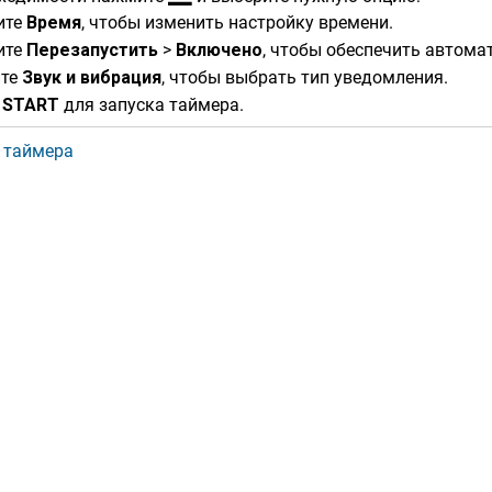
ите
Время
, чтобы изменить настройку времени.
ите
Перезапустить
>
Включе​но
, чтобы обеспечить автома
те
Звук и вибрация
, чтобы выбрать тип уведомления.
е
START
для запуска таймера.
 таймера