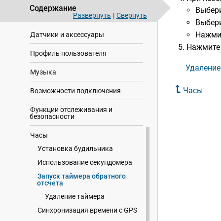
Содержание
Выбер
Развернуть
|
Свернуть
Навигация
Выбер
Нажми
Датчики и аксессуары
Нажмит
Профиль пользователя
Удаление
Музыка
Часы
Возможности подключения
Функции отслеживания и
безопасности
Часы
Установка будильника
Использование секундомера
Запуск таймера обратного
отсчета
Удаление таймера
Синхронизация времени c GPS