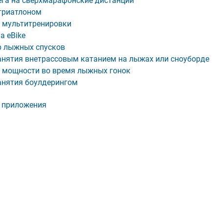
ега на сверхмарафонские дистанции
триатлоном
 мультитренировки
а eBike
 лыжных спусков
анятия внетрассовым катанием на лыжах или сноуборде
 мощности во время лыжных гонок
анятия боулдерингом
и приложения