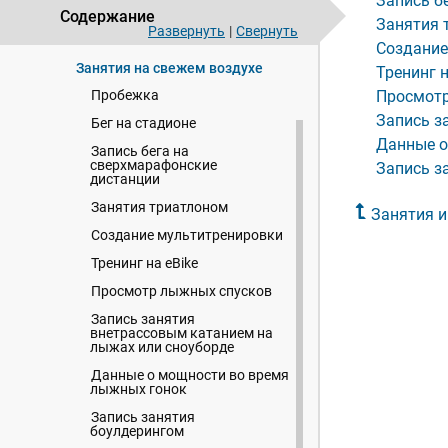
Запись б
Занятия и приложения
Содержание
Занятия 
Развернуть
|
Свернуть
Начало занятия
Создание
Занятия на свежем воздухе
Тренинг н
Пробежка
Просмотр
Запись з
Бег на стадионе
Данные о
Запись бега на
сверхмарафонские
Запись з
дистанции
Занятия триатлоном
Занятия 
Создание мультитренировки
Тренинг на eBike
Просмотр лыжных спусков
Запись занятия
внетрассовым катанием на
лыжах или сноуборде
Данные о мощности во время
лыжных гонок
Запись занятия
боулдерингом