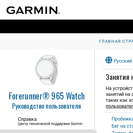
ГЛАВНАЯ СТР
Русский
Занятия 
На устройс
Forerunner® 965 Watch
занятий на 
таких как х
Руководство пользователя
пользовате
Пробежк
Справка
Центр технической поддержки Garmin
Введение
Бег на с