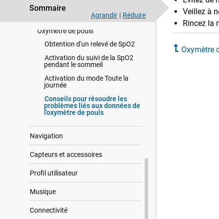
Diffusion des données de
Sommaire
fréquence cardiaque au cours
Veillez à n
Agrandir
|
Réduire
d'une activité
Rincez la 
Oxymètre de pouls
Obtention d'un relevé de SpO2
Oxymètre 
Activation du suivi de la SpO2
pendant le sommeil
Activation du mode Toute la
journée
Conseils pour résoudre les
problèmes liés aux données de
l'oxymètre de pouls
Navigation
Capteurs et accessoires
Profil utilisateur
Musique
Connectivité