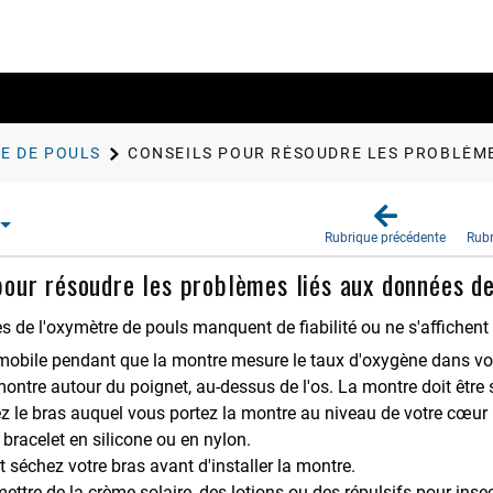
E DE POULS
CONSEILS POUR RÉSOUDRE LES PROBLÈME
Rubrique précédente
Rubr
pour résoudre les problèmes liés aux données de
s de l'oxymètre de pouls manquent de fiabilité ou ne s'affichent
obile pendant que la montre mesure le taux d'oxygène dans vo
montre autour du poignet, au-dessus de l'os. La montre doit être
z le bras auquel vous portez la montre au niveau de votre cœur
 bracelet en silicone ou en nylon.
t séchez votre bras avant d'installer la montre.
mettre de la crème solaire, des lotions ou des répulsifs pour inse