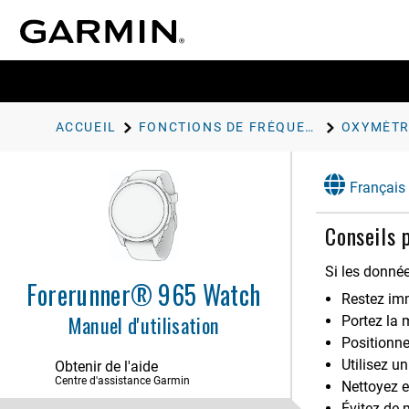
Introduction
Activités et applications
ACCUEIL
FONCTIONS DE FRÉQUENCE CARDIAQUE
OXYMÈTR
Aspect
Français
Entraînement
Conseils 
Historique
Fonctions de fréquence cardiaque
Si les donnée
Forerunner® 965 Watch
Fréquence cardiaque au poignet
Restez imm
Fréquence cardiaque en natation
Manuel d'utilisation
Portez la 
Configuration d'une alerte de
Positionne
fréquence cardiaque anormale
Utilisez un
Obtenir de l'aide
Diffusion de données de fréquence
Centre d'assistance Garmin
Nettoyez e
cardiaque
Évitez de 