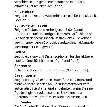
verschieben, um genauere Distanzmessungen zu
erhalten
(
Verschieben der Fahne
)
.
Hindernisse
Zeigt die Bunker und Wasserhindernisse für das aktuelle
Loch an.
Schlagweite messen
Zeigt die Distanz des vorherigen, mit der Garmin
AutoShot™ Funktion aufgezeichneten Golfschlags an
(
Anzeigen der gemessenen Schlagweite
)
. Sie können
auch manuell einen Golfschlag aufzeichnen
(
Manuelle
Messung der Schlagweite
)
.
Layups
Zeigt die Layup- und Distanzoptionen für das aktuelle
Loch an (nur für Löcher mit Par 4 und Par 5).
Scorecard
Öffnet die Scorecard für die Runde
(
Scoreeingabe
)
.
Gesamtwerte
Zeigt die aufgezeichneten Daten für Zeit, Distanz und
zurückgelegte Schritte an. Der Kilometerzähler wird
automatisch gestartet und angehalten, wenn Sie eine
Runde beginnen oder beenden. Sie können die
Gesamtwerte während einer Runde zurücksetzen.
PinPointer
Die
PinPointer
Funktion ist ein Kompass, der auf die