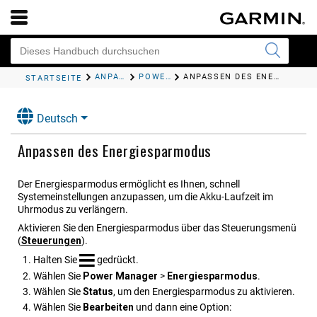
ANPASSEN DER UHR
POWER MANAGER-EINSTELLUNGEN
ANPASSEN DES ENERGIESPARMODUS
STARTSEITE
Deutsch
Anpassen des Energiesparmodus
Der Energiesparmodus ermöglicht es Ihnen, schnell
Systemeinstellungen anzupassen, um die Akku-Laufzeit im
Uhrmodus zu verlängern.
Aktivieren Sie den Energiesparmodus über das Steuerungsmenü
(
Steue​rungen
)
.
Halten Sie
gedrückt.
Wählen Sie
Power Manager
>
Energie​sparmodus
.
Wählen Sie
Status
, um den Energiesparmodus zu aktivieren.
Wählen Sie
Bearbei​ten
und dann eine Option: