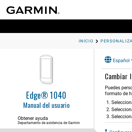
INICIO
Español
Cambiar l
Introducción
Puedes person
Entrenamiento
Edge® 1040
formato de h
Mis estadísticas
Seleccio
Manual del usuario
Seleccion
Navegación
Seleccion
Obtener ayuda
Departamento de asistencia de Garmin
Funciones de conectividad