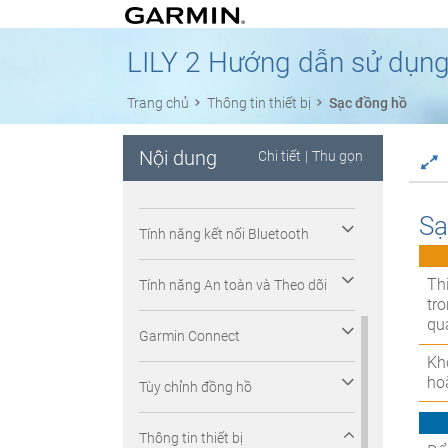
Trình đơn điều khiển
LILY 2 Hướng dẫn sử dụn
Luyện tập
Trang chủ
Thông tin thiết bị
Sạc đồng hồ
Tính năng nhịp tim
Nội dung
Chi tiết
|
Thu gọn
Đồng hồ
Sạ
Tính năng kết nối Bluetooth
Th
Tính năng An toàn và Theo dõi
tr
qu
Garmin Connect
Kh
ho
Tùy chỉnh đồng hồ
Thông tin thiết bị