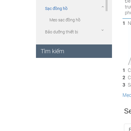
Để
trư
Sạc đồng hồ
phu
Mẹo sạc đồng hồ
N
Bảo dưỡng thiết bị
Thay đổi dây đeo
Tìm kiếm
Xem thông tin thiết bị
Thông số kỹ thuật
C
C
Khắc phục sự cố
S
Mẹo
Phụ lục