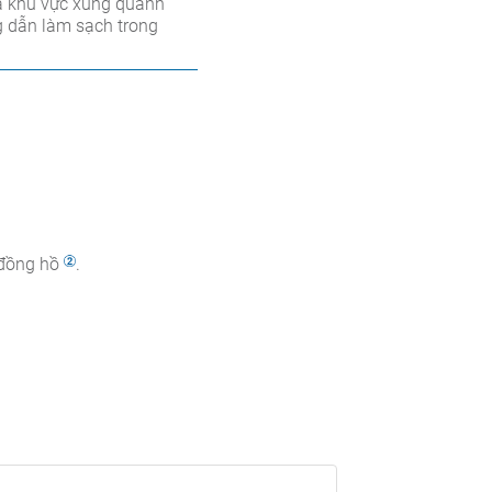
 và khu vực xung quanh
ng dẫn làm sạch trong
 đồng hồ
.