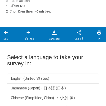
chế độ mặc định.
Giữ
MENU
.
Chọn
Điện thoại
>
Cảnh báo
.
Sau
Tiếp theo
Đánh dấu
Chia sẻ
In