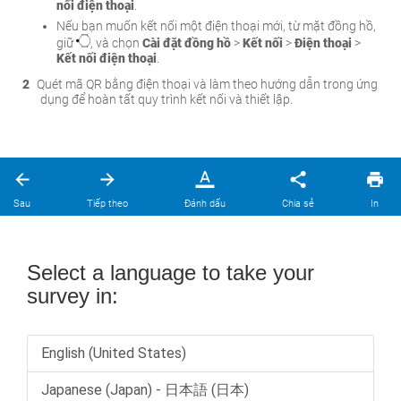
nối điện thoại
.
Nếu bạn muốn kết nối một điện thoại mới, từ mặt đồng hồ,
giữ
, và chọn
Cài đặt
đồng hồ
>
Kết nối
>
Điện thoại
>
Kết nối điện
thoại
.
Quét mã QR bằng điện thoại và làm theo hướng dẫn trong ứng
dụng để hoàn tất quy trình kết nối và thiết lập.
Sau
Tiếp theo
Đánh dấu
Chia sẻ
In