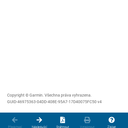
Copyright © Garmin. Všechna práva vyhrazena.
GUID-46975363-04DD-408E-95A7-17D40075FC50 v4
Předchozí
Následující
Stáhnout
Vytisknout
Získat