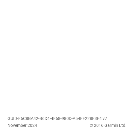
GUID-F6C8BA42-B6D4-4F68-980D-A54FF228F3F4 v7
November 2024
© 2016 Garmin Ltd.