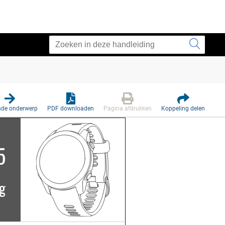
nde onderwerp
PDF downloaden
Pagina afdrukken
Koppeling delen
5
ng