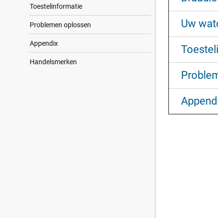
Toestelinformatie
Uw watc
Problemen oplossen
Appendix
Toestel
Handelsmerken
Proble
Append