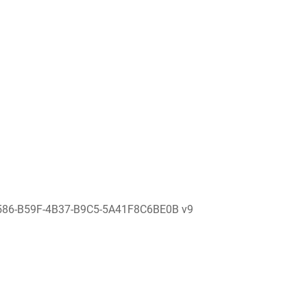
586-B59F-4B37-B9C5-5A41F8C6BE0B v9