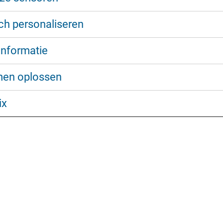
h personaliseren
informatie
men oplossen
ix