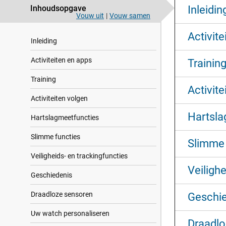
Inhoudsopgave
Inleidin
Vouw uit
|
Vouw samen
Activite
Inleiding
Activiteiten en apps
Trainin
Training
Activite
Activiteiten volgen
Hartsla
Hartslagmeetfuncties
Slimme functies
Slimme 
Veiligheids- en trackingfuncties
Veilighe
Geschiedenis
Draadloze sensoren
Geschi
Uw watch personaliseren
Draadlo