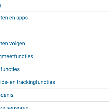
g
iten en apps
g
iten volgen
gmeetfuncties
functies
ids- en trackingfuncties
edenis
ze sensoren