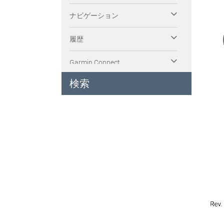
ナビゲーション
履歴
Garmin Connect
検索
スマートフォン連携機能
ウィジェット
ミュージック
Garmin Pay
設定
ワイヤレスセンサー